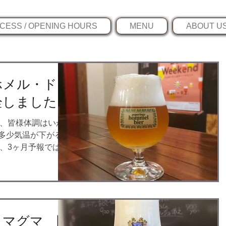
CESS / OPENING HOURS
MENU
ABOUT U
ホメル・ドラ
栓しました！
、皆様体調はいか
ば多少気温が下がるの
、3ヶ月予報ではま
です。。。 私のほ
となり、少し気分的
・マグマ 開