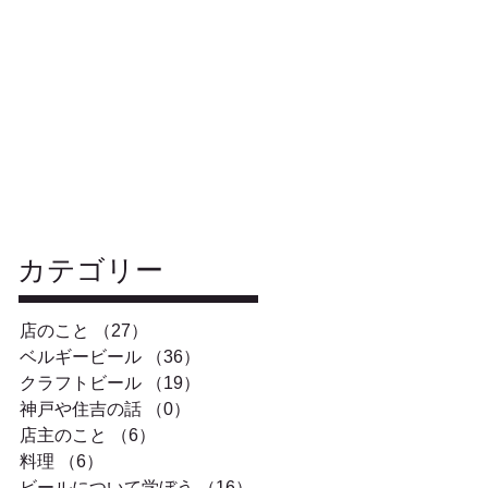
​カテゴリー
店のこと
（27）
27件の記事
ベルギービール
（36）
36件の記事
クラフトビール
（19）
19件の記事
神戸や住吉の話
（0）
0件の記事
店主のこと
（6）
6件の記事
料理
（6）
6件の記事
ビールについて学ぼう
（16）
16件の記事