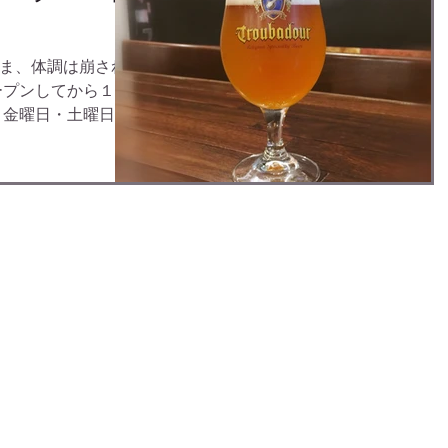
ま、体調は崩され
ープンしてから１ヶ
 金曜日・土曜日の
んのお客様にご来
います！ さて、7
 ホメルビール」