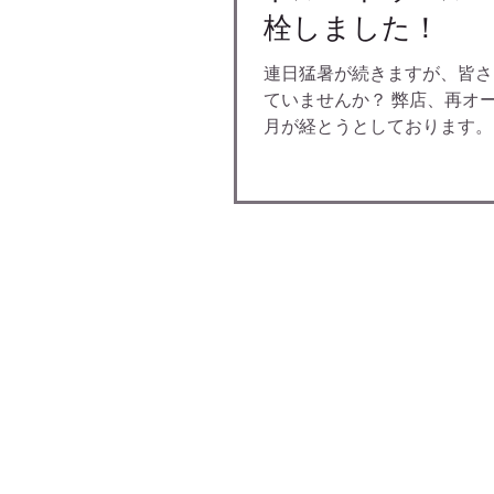
栓しました！
連日猛暑が続きますが、皆さ
ていませんか？ 弊店、再オ
月が経とうとしております。
みの営業に関わらず、たくさ
店いただき、 ありがとうござ
月の樽生は、「ポペリンフス
でしたが、...