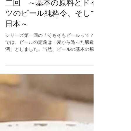
ビールについて学ぼう：第
二回 ～基本の原料とドイ
ツのビール純粋令、そして
日本～
シリーズ第一回の「そもそもビールって？」
では、ビールの定義は「麦から造った醸造
酒」としました。当然、ビールの基本の原料
のひとつは麦です。使われる麦の種類も色々
ありますが、詳しいことは第三回の「麦、麦
芽と焙煎について」でお話します。...