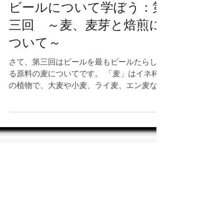
ビールについて学ぼう：第
三回 ～麦、麦芽と焙煎に
ついて～
さて、第三回はビールを最もビールたらしめ
る原料の麦についてです。 「麦」はイネ科
の植物で、大麦や小麦、ライ麦、エン麦など
の種類があります。その中でビールの原料に
使われるのは大麦がほとんどです。 大麦に
も種類があって、穀粒が2列に並んでいる二
条大麦と6列に並んでいる六条大麦で...