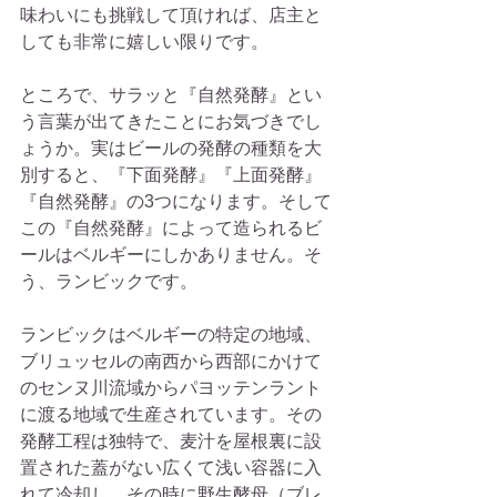
味わいにも挑戦して頂ければ、店主と
しても非常に嬉しい限りです。
ところで、サラッと『自然発酵』とい
う言葉が出てきたことにお気づきでし
ょうか。実はビールの発酵の種類を大
別すると、『下面発酵』『上面発酵』
『自然発酵』の3つになります。そして
この『自然発酵』によって造られるビ
ールはベルギーにしかありません。そ
う、ランビックです。
ランビックはベルギーの特定の地域、
ブリュッセルの南西から西部にかけて
のセンヌ川流域からパヨッテンラント
に渡る地域で生産されています。その
発酵工程は独特で、麦汁を屋根裏に設
置された蓋がない広くて浅い容器に入
れて冷却し、その時に野生酵母（ブレ