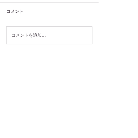
コメント
コメントを追加…
​営業日のお知らせ
6月5日金曜日より
営業を再開したします！
最新記事
[営業形態と営業時間変更のお知らせ]