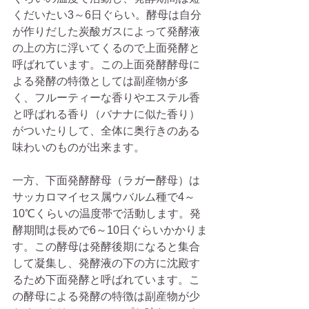
くだいたい3～6日ぐらい。酵母は自分
が作りだした炭酸ガスによって発酵液
の上の方に浮いてくるので上面発酵と
呼ばれています。この上面発酵酵母に
よる発酵の特徴としては副産物が多
く、フルーティーな香りやエステル香
と呼ばれる香り（バナナに似た香り）
がついたりして、全体に奥行きのある
味わいのものが出来ます。
一方、下面発酵酵母（ラガー酵母）は
サッカロマイセス属ウバルム種で4～
10℃くらいの温度帯で活動します。発
酵期間は長めで6～10日ぐらいかかりま
す。この酵母は発酵後期になると集合
して凝集し、発酵液の下の方に沈殿す
るため下面発酵と呼ばれています。こ
の酵母による発酵の特徴は副産物が少