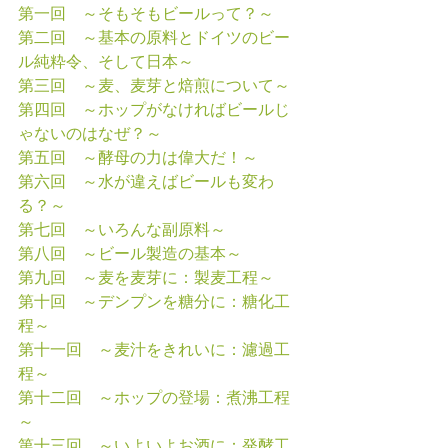
第一回　～そもそもビールって？～
第二回　～基本の原料とドイツのビー
ル純粋令、そして日本～
第三回　～麦、麦芽と焙煎について～
第四回　～ホップがなければビールじ
ゃないのはなぜ？～
第五回　～酵母の力は偉大だ！～
第六回　～水が違えばビールも変わ
る？～
第七回　～いろんな副原料～
第八回　～ビール製造の基本～
第九回　～麦を麦芽に：製麦工程～
第十回　～デンプンを糖分に：糖化工
程～
第十一回　～麦汁をきれいに：濾過工
程～
第十二回　～ホップの登場：煮沸工程
～
第十三回　～いよいよお酒に：発酵工