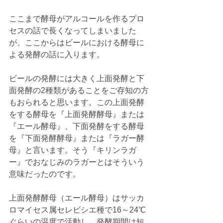
ここまで酵母がアルコールを作るプロ
セスの話で長くなってしまいました
が、ここからはビールにおける酵母に
よる発酵の話に入ります。
ビールの発酵には大きく上面発酵と下
面発酵の2種類があることをご存知の方
もおられると思います。この上面発酵
をする酵母を『上面発酵酵母』または
『エール酵母』、下面発酵をする酵母
を『下面発酵酵母』または『ラガー酵
母』と言います。そう『キリンラガ
ー』でおなじみのラガーとはそういう
意味だったのです。
上面発酵酵母（エール酵母）はサッカ
ロマイセス属セレビシエ種で16～24℃
ぐらいの温度で活動し、発酵期間は短