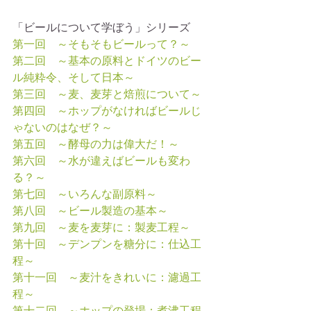
「ビールについて学ぼう」シリーズ
第一回　～そもそもビールって？～
第二回　～基本の原料とドイツのビー
ル純粋令、そして日本～
第三回　～麦、麦芽と焙煎について～
第四回　～ホップがなければビールじ
ゃないのはなぜ？～
第五回　～酵母の力は偉大だ！～
第六回　～水が違えばビールも変わ
る？～
第七回　～いろんな副原料～
第八回　～ビール製造の基本～
第九回　～麦を麦芽に：製麦工程～
第十回　～デンプンを糖分に：仕込工
程～
第十一回　～麦汁をきれいに：濾過工
程～
第十二回　～ホップの登場：煮沸工程