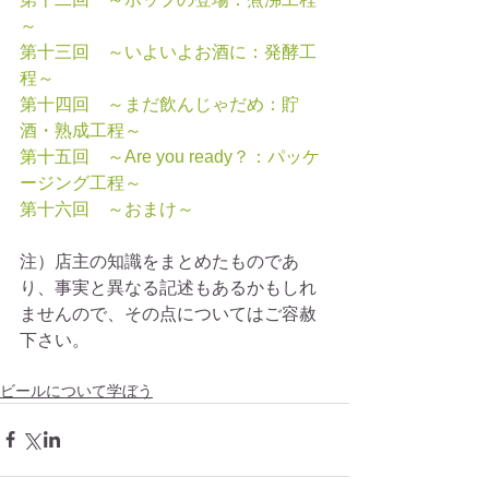
～
第十三回　～いよいよお酒に：発酵工
程～
第十四回　～まだ飲んじゃだめ：貯
酒・熟成工程～
第十五回　～Are you ready？：パッケ
ージング工程～
第十六回　～おまけ～
注）店主の知識をまとめたものであ
り、事実と異なる記述もあるかもしれ
ませんので、その点についてはご容赦
下さい。
ビールについて学ぼう