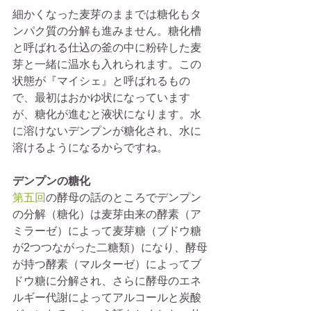
細かくなった麦芽のままでは糖化もタ
ンパク質の分解も進みません。糖化槽
と呼ばれる仕込の釜の中に粉砕した麦
芽と一緒に温水も入れられます。この
状態が『マイシェ』と呼ばれるもの
で、最初はおかゆ状になっています
が、糖化が進むと液状になります。水
に溶けないデンプンが糖化され、水に
溶けるようになるからですね。
デンプンの糖化
第五回
の酵母の話のところでデンプン
の分解（糖化）は麦芽由来の酵素（ア
ミラーゼ）によって麦芽糖（ブドウ糖
が2つつながった二糖類）になり、酵母
が持つ酵素（マルターゼ）によってブ
ドウ糖に分解され、さらに酵母のエネ
ルギー代謝によってアルコールと炭酸