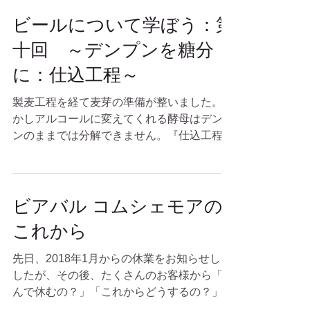
ビールについて学ぼう：第
十回 ～デンプンを糖分
に：仕込工程～
製麦工程を経て麦芽の準備が整いました。し
かしアルコールに変えてくれる酵母はデンプ
ンのままでは分解できません。『仕込工程』
は麦のデンプンを糖分に分解する工程です。
またタンパク質もアミノ酸に分解されます。
仕込工程の大きな流れは、 麦芽を粉砕 水と
混ぜておかゆ状に（マイシェ）...
ビアバル コムシェモアの
これから
先日、2018年1月からの休業をお知らせしま
したが、その後、たくさんのお客様から「な